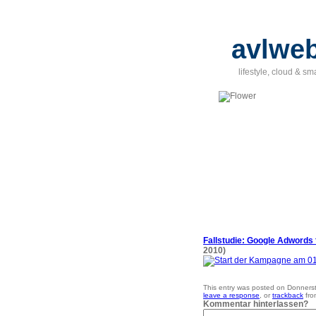
avlweb
lifestyle, cloud & sm
Fallstudie: Google Adwords 
2010)
This entry was posted on Donnersta
leave a response
, or
trackback
fro
Kommentar hinterlassen?