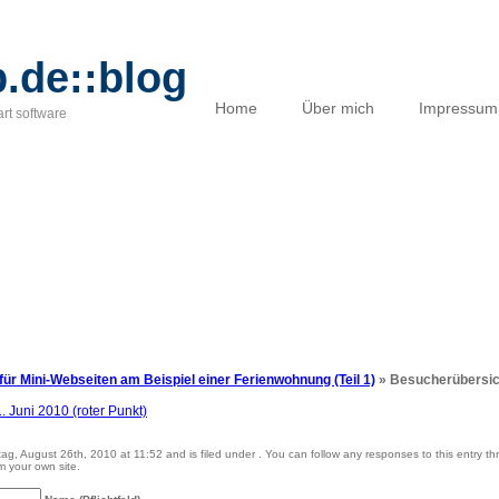
.de::blog
Home
Über mich
Impressum
art software
für Mini-Webseiten am Beispiel einer Ferienwohnung (Teil 1)
» Besucherübersicht
g, August 26th, 2010 at 11:52 and is filed under . You can follow any responses to this entry t
m your own site.