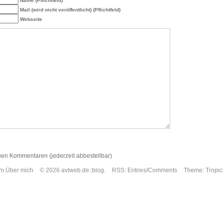
Name (Pflichtfeld)
Mail (wird nicht veröffentlicht) (Pflichtfeld)
Webseite
uen Kommentaren (jederzeit abbestellbar)
um
Über mich
© 2026 avlweb.de::blog.
RSS:
Entries
/
Comments
Theme:
Tropic