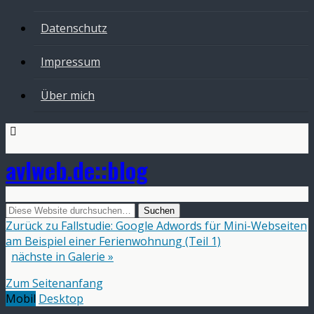
Datenschutz
Impressum
Über mich
avlweb.de::blog
Zurück zu Fallstudie: Google Adwords für Mini-Webseiten
am Beispiel einer Ferienwohnung (Teil 1)
nächste in Galerie »
Zum Seitenanfang
Mobil
Desktop