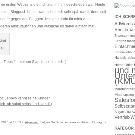
er ersten Webseite die nicht nur in html geschrieben war. Heute
ersten Blogpost. Ich bin wahrscheinlich sehr spät damit, denn seit
ICH SCHR
r oder gegen das Bloggen. Ich sehe darin für mich viele
AdWords
nderen auszutauschen und versuche es daher einfach mal.
Benchmar
Brainstorming
tart -
CentralStati
Einfachhei
de!
Ferienwohnu
Handelsregist
Tipps für meinen Start freue ich mich :)
Home-Office
und m
Unte
(KMU
Marktübersich
Mindmapping
hot: Lenovo kennt seine Kunden
Salesfo
ch: ab sofort selbst und ständig
Selbststän
SugarCRM
S
Vertrieb
W
i 2010 at 10:53 in
Allgemein
. Folgen Sie Kommentaren zu diesem Eintrag mit
KATEGORI