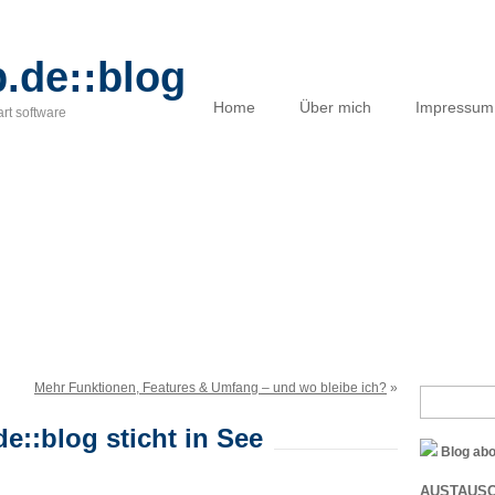
.de::blog
Home
Über mich
Impressum
art software
Mehr Funktionen, Features & Umfang – und wo bleibe ich?
»
e::blog sticht in See
Blog ab
AUSTAUSC