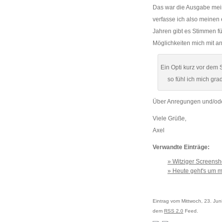
Das war die Ausgabe mein
verfasse ich also meinen 
Jahren gibt es Stimmen fü
Möglichkeiten mich mit a
Ein Opti kurz vor dem S
so fühl ich mich gra
Über Anregungen und/oder 
Viele Grüße,
Axel
Verwandte Einträge:
» Witziger Screens
» Heute geht's um mi
Eintrag vom Mittwoch, 23. Jun
dem
RSS 2.0
Feed.