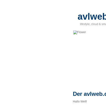
avlweb
lifestyle, cloud & sm
Der avlweb.d
Hallo Welt!