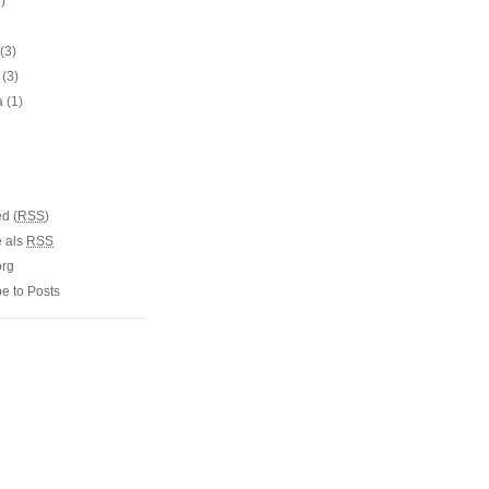
)
(3)
(3)
a
(1)
d (
RSS
)
 als
RSS
org
e to Posts