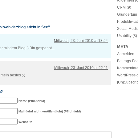
Allgemein
(6
CRM
(9)
Gründertum
Produktivität
lweb.de::blog sticht in See”
Social Medi
Usability
(8)
Mittwoch, 23. Juni 2010 at 13:54
META
r mit dem Blog :) Bin gespannt…
Anmelden
Beitrags-Fee
Mittwoch, 23. Juni 2010 at 22:11
Kommentare
mein bestes ;-)
WordPress.
[Un]Subscrib
n?
Name (Pflichtfeld)
Mail (wird nicht veröffentlicht) (Pflichtfeld)
Webseite