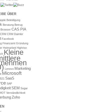
EIBE ÜBER
Apple
Beleidigung
k
Beratung
Betrug
CAS PIA
Browser
onCRM
CRM
Daimler
t
Facebook
ng
Finanzamt
Gründung
er
Heimarbeit
Highrise
Kleine
Ich
ittlere
rnehmen
)
Marketing
Lenovo
Microsoft
t
SaaS
S21
rce
SAP
digkeit
SEM
Sugar
WOT
Verständlichkeit
erbung
Zoho
EN