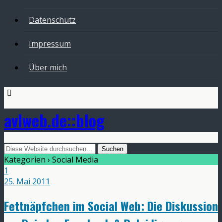
Datenschutz
Impressum
Über mich
avlweb.de::blog
Kategorien ›
Social Media
1
25. Mai 2011
Fettnäpfchen im Social Web: Die Diskussion