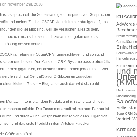
er on November 2nd, 2010
 ist es spruchreif: die Selbstständigkeit. Inspiriert von Gesprächen
ICH SCHR
 während meiner Zeit bei
OSCAR
viel mir immer häufiger auf, dass
AdWords
dungen großer Mist sind, weil sie versuchen alles zu sein.
Benchmar
Brainstorming
n habe ich mich schlussendlich zusammen getan und das
CentralStati
ie Lösung dessen vertieft.
Einfachhei
Ferienwohnu
ei OSCAR jahrelang mit SugarCRM rumgeschlagen und so stand
Handelsregist
 es selber und besser. Der Markt der CRM-Systeme passte ebenfalls
Home-Office
und m
ternehmen gigantisch, bei kleinen Unternehmen jedoch mau. Wer
Unte
ufgerufen sich auf
CentralStationCRM.com
umzugucken.
(KMU
 einen kleinen Teaser + Blog, aber auch das wird sich bald
Marktübersich
Mindmapping
Salesfo
nigen Monaten intensiv an dem Produkt und ich stelle täglich fest,
Selbststän
s ich machen möchte. Die Zusammenarbeit mit meinem Partner ist
SugarCRM
S
ler durch und durch – und wir sprudeln nur so vor Ideen. Eigentlich
Vertrieb
W
emsen und das erste Produkt in den Mittelpunkt rücken.
KATEGORI
ele Grüße aus Köln!