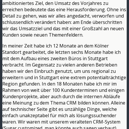
ambitioniertes Ziel, den Umsatz des Vorjahres zu
erreichen bedeutete das eine Herausforderung. Ohne ins
Detail zu gehen, was wir alles angedacht, verworfen und
schlussendlich verändert haben: am Ende überschritten
wir das Umsatzziel und das mit einer Großzahl an neuen
Kunden sowie neuen Themenfeldern.
In meiner Zeit habe ich 12 Monate an dem Kölner
Standort gearbeitet, die letzten sechs Monate habe ich
mit dem Aufbau eines zweiten Büros in Stuttgart
verbracht. Im Gegensatz zu vielen anderen Betrieben
haben wir den Einbruch genutzt, um uns regional zu
erweitern und in Stuttgart eine extrem potentialträchtige
Region gefunden. In den 18 Monaten habe ich mir im
Rahmen von weit über 100 Kundenterminen und einigen
Kundenprojekte, aber auch durch die internen Abläufe
eine Meinung zu dem Thema CRM bilden können. Alleine
auf technischer Seite gibt es unzählige Dinge, welche
einfach unakzeptabel für mich als lösungssuchender
waren. Wir waren mit unserem veralteten CRM-System
(Sugar customized, man könnte auch sagen verbaut)