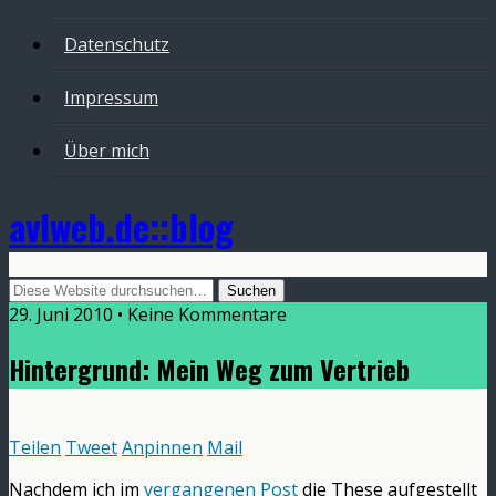
Datenschutz
Impressum
Über mich
avlweb.de::blog
29. Juni 2010 • Keine Kommentare
Hintergrund: Mein Weg zum Vertrieb
Teilen
Tweet
Anpinnen
Mail
Nachdem ich im
vergangenen Post
die These aufgestellt